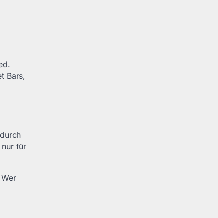
ed.
t Bars,
 durch
 nur für
. Wer