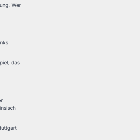
nung. Wer
inks
piel, das
er
insisch
tuttgart