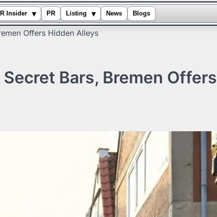
▾
▾
R Insider
PR
Listing
News
Blogs
Bremen Offers Hidden Alleys
s Secret Bars, Bremen Offers