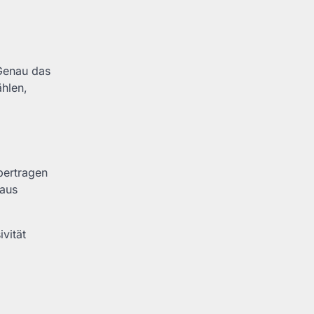
 Genau das
ählen,
bertragen
 aus
ivität