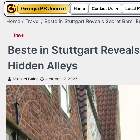
▾
Georgia PR Journal
Home
Contact Us
Local P
Skip
Home
Travel
Beste in Stuttgart Reveals Secret Bars, 
to
content
Travel
Beste in Stuttgart Reveal
Hidden Alleys
Michael Caine
October 17, 2025