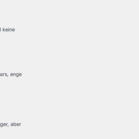
d keine
ars, enge
iger, aber