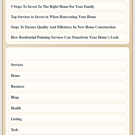
5 Steps To Invest In The Right Home For Your Family
Top Services to Invest in When Renovating Your Home
Steps To Ensure Quality And Efficiency In New Home Construction
How Residential Painting Services Can Transform Your Home’s Look
TOP CATEGORIES
Services
79
Home
77
Business
67
Blogs
47
Health
33
Listing
21
Tech
13